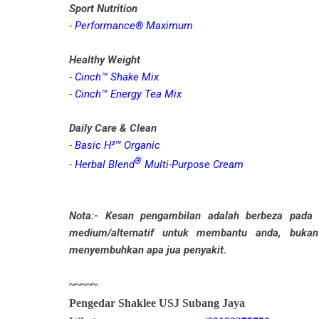
Sport Nutrition
-
Performance® Maximum
Healthy Weight
-
Cinch™ Shake Mix
-
Cinch™ Energy Tea Mix
Daily Care & Clean
-
Basic H²™ Organic
®
-
Herbal Blend
Multi-Purpose Cream
Nota:- Kesan pengambilan adalah berbeza pada s
medium/alternatif untuk membantu anda, buka
menyembuhkan apa jua penyakit.
~~~~~
Pengedar Shaklee USJ Subang Jaya