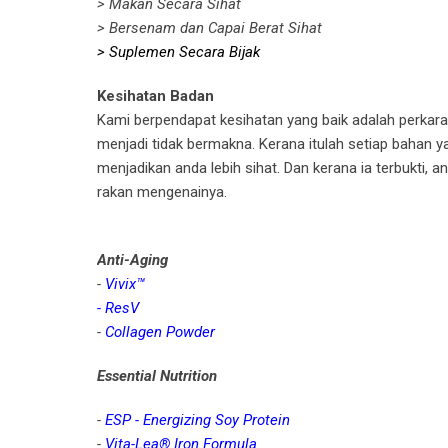
> Makan Secara Sihat
> Bersenam dan Capai Berat Sihat
> Suplemen Secara Bijak
Kesihatan Badan
Kami berpendapat kesihatan yang baik adalah perkara 
menjadi tidak bermakna. Kerana itulah setiap bahan y
menjadikan anda lebih sihat. Dan kerana ia terbukti, a
rakan mengenainya.
Anti-Aging
-
Vivix™
- ResV
-
Collagen Powder
Essential Nutrition
-
ESP - Energizing Soy Protein
-
Vita-Lea® Iron Formula