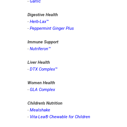
-
Garlic
Digestive Health
-
Herb-Lax
™
-
Peppermint Ginger Plus
Immune Support
-
Nutriferon™
Liver Health
-
DTX Complex
™
Women Health
-
GLA Complex
Children's Nutrition
-
Mealshake
-
Vita-Lea
® Chewable for Children