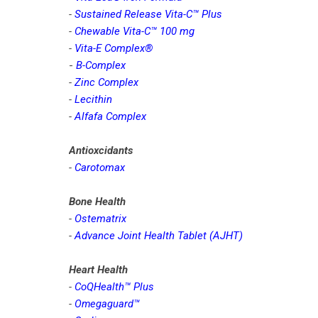
-
Sustained Release Vita-C™ Plus
-
Chewable Vita-C™ 100 mg
-
Vita-E Complex®
-
B-Complex
-
Zinc Complex
-
Lecithin
-
Alfafa Complex
Antioxcidants
-
Carotomax
Bone Health
-
Ostematrix
-
Advance Joint Health Tablet (AJHT)
Heart Health
-
CoQHealth™ Plus
-
Omegaguard™