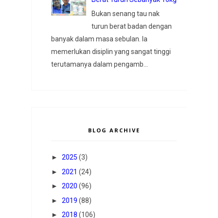
Bukan senang tau nak
turun berat badan dengan
banyak dalam masa sebulan. Ia
memerlukan disiplin yang sangat tinggi
terutamanya dalam pengamb...
BLOG ARCHIVE
►
2025
(3)
►
2021
(24)
►
2020
(96)
►
2019
(88)
►
2018
(106)