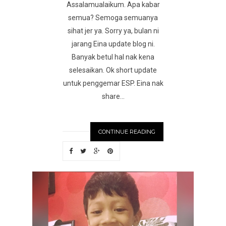
Assalamualaikum. Apa kabar
semua? Semoga semuanya
sihat jer ya. Sorry ya, bulan ni
jarang Eina update blog ni.
Banyak betul hal nak kena
selesaikan. Ok short update
untuk penggemar ESP. Eina nak
share...
CONTINUE READING