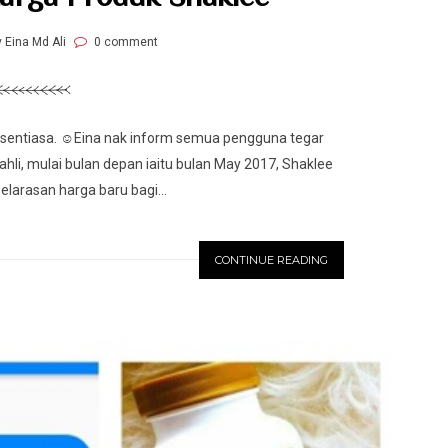
y Eina Md Ali
0 comment
sentiasa. ☺️Eina nak inform semua pengguna tegar
hli, mulai bulan depan iaitu bulan May 2017, Shaklee
larasan harga baru bagi...
CONTINUE READING