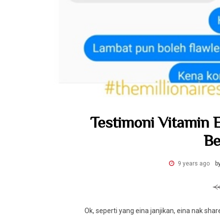
Testimoni Vitamin E
Be
9 years ago
b
Ok, seperti yang eina janjikan, eina nak s