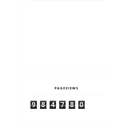
PAGEVIEWS
9
8
4
7
8
0