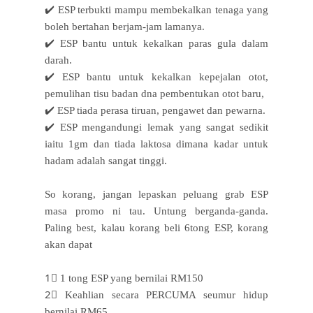
✔️ ESP terbukti mampu membekalkan tenaga yang
boleh bertahan berjam-jam lamanya.
✔️ ESP bantu untuk kekalkan paras gula dalam
darah.
✔️ ESP bantu untuk kekalkan kepejalan otot,
pemulihan tisu badan dna pembentukan otot baru,
✔️ ESP tiada perasa tiruan, pengawet dan pewarna.
✔️ ESP mengandungi lemak yang sangat sedikit
iaitu 1gm dan tiada laktosa dimana kadar untuk
hadam adalah sangat tinggi.
So korang, jangan lepaskan peluang grab ESP
masa promo ni tau. Untung berganda-ganda.
Paling best, kalau korang beli 6tong ESP, korang
akan dapat
1⃣ 1 tong ESP yang bernilai RM150
2⃣ Keahlian secara PERCUMA seumur hidup
bernilai RM65