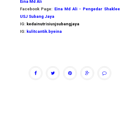
Eina Md Ali
Facebook Page:
Eina Md Ali - Pengedar Shaklee
USJ Subang Jaya
IG:
kedainutrisiusjsubangjaya
IG:
kulitcantik.byeina