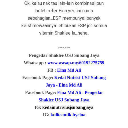
Ok, kalau nak tau lain-lain kombinasi pun
boleh refer Eina yer...ini cuma
sebahagian...ESP mempunyai banyak
keistimewaannya...eh bukan ESP jer..semua
vitamin Shaklee la...hehe..
~~~~~
Pengedar Shaklee USJ Subang Jaya
Whatsapp :
www.wasap.my/60192275759
FB :
Eina Md Ali
Facebook Page:
Kedai Nutrisi USJ Subang
Jaya - Eina Md Ali
Facebook Page:
Eina Md Ali - Pengedar
Shaklee USJ Subang Jaya
IG:
kedainutrisiusjsubangjaya
IG:
kulitcantik.byeina