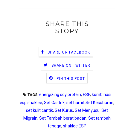
SHARE THIS
STORY
SHARE ON FACEBOOK
SHARE ON TWITTER
PIN THIS POST
energizing soy protein
,
ESP
,
kombinasi
TAGS:
esp shaklee
,
Set Gastrik
,
set hamil
,
Set Kesuburan
,
set kulit cantik
,
Set Kurus
,
Set Menyusu
,
Set
Migrain
,
Set Tambah berat badan
,
Set tambah
tenaga
,
shaklee ESP