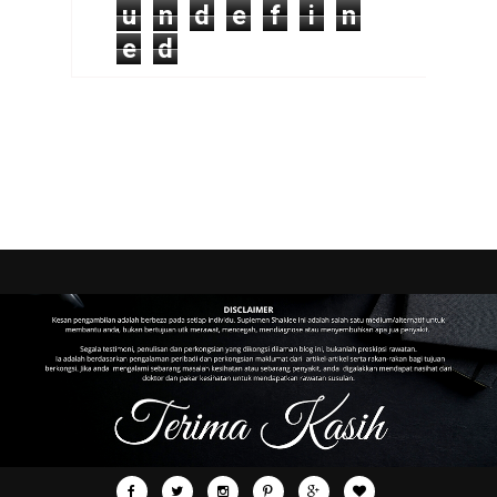
u
n
d
e
f
i
n
e
d