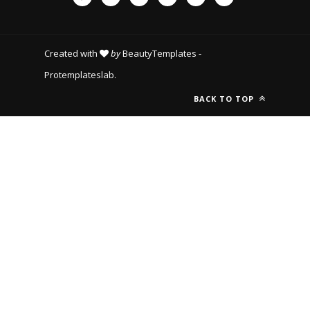
Created with
by
BeautyTemplates
-
Protemplateslab
.
BACK TO TOP