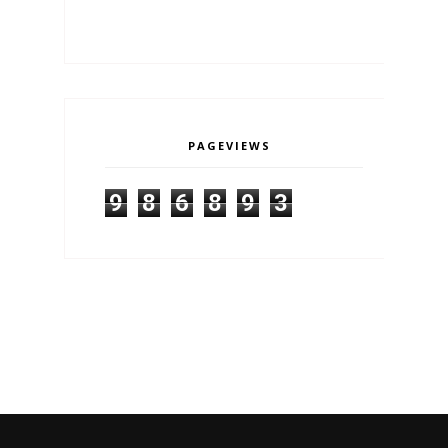
PAGEVIEWS
9
8
6
8
9
3