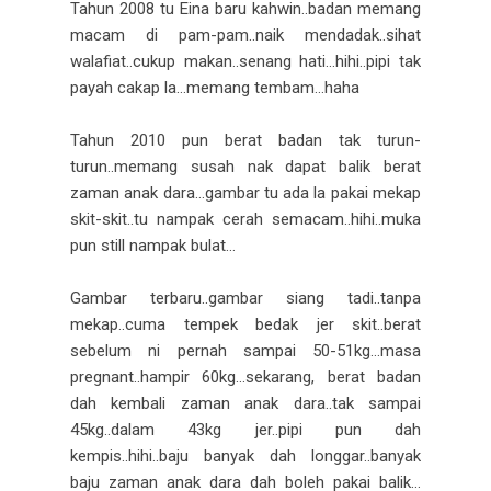
Tahun 2008 tu Eina baru kahwin..badan memang
macam di pam-pam..naik mendadak..sihat
walafiat..cukup makan..senang hati…hihi..pipi tak
payah cakap la…memang tembam…haha
Tahun 2010 pun berat badan tak turun-
turun..memang susah nak dapat balik berat
zaman anak dara…gambar tu ada la pakai mekap
skit-skit..tu nampak cerah semacam..hihi..muka
pun still nampak bulat…
Gambar terbaru..gambar siang tadi..tanpa
mekap..cuma tempek bedak jer skit..berat
sebelum ni pernah sampai 50-51kg…masa
pregnant..hampir 60kg…sekarang, berat badan
dah kembali zaman anak dara..tak sampai
45kg..dalam 43kg jer..pipi pun dah
kempis..hihi..baju banyak dah longgar..banyak
baju zaman anak dara dah boleh pakai balik…