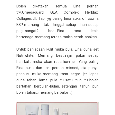
Boleh dikatakan semua Eina pernah
try..Omegaguard, GLA Complex, Herblax,
Collagen..dll. Tapi yg paling Eina suka of coz la
ESP..memang tak tinggal..setiap hari..setiap
pagi..sangat2 best..Eina rasa lebih
bertenaga..memang terasa makin cerah..ahakss..
Untuk penjagaan kulit muka pula, Eina guna set
Nutriwhite. Memang best..rajin pakai setiap
hari..kulit muka akan rasa licin jer. Yang paling
Eina suka dan tak pernah missed, dia punya
pencuci muka..memang rasa segar jer lepas
guna...tahan lama pula tu..satu tiub tu..boleh
bertahan berbulan-bulan...setengah tahun pun
boleh tahan...memang berbaloi.. :)