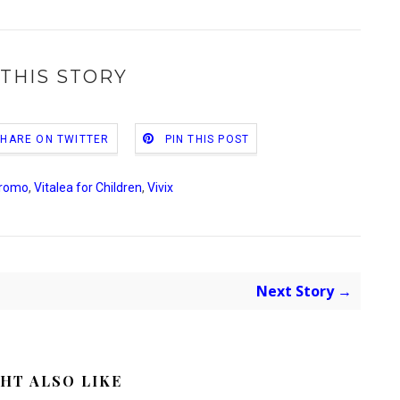
THIS STORY
SHARE ON TWITTER
PIN THIS POST
romo
,
Vitalea for Children
,
Vivix
Next Story →
HT ALSO LIKE