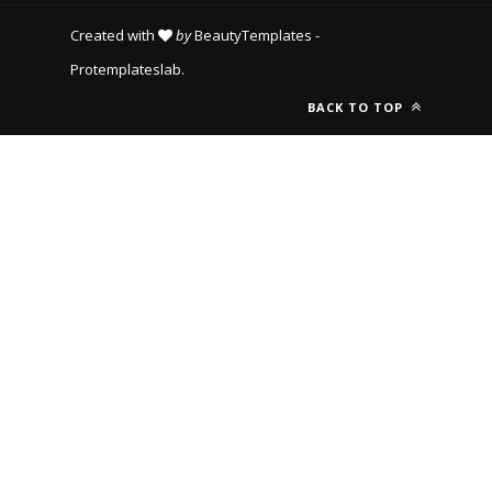
Created with
by
BeautyTemplates
-
Protemplateslab
.
BACK TO TOP