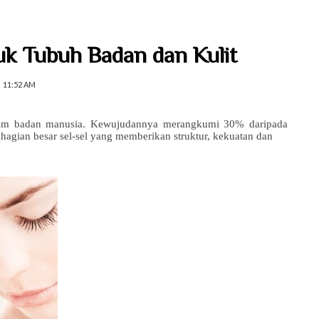
uk Tubuh Badan dan Kulit
11:52 AM
alam badan manusia. Kewujudannya merangkumi 30% daripada
hagian besar sel-sel yang memberikan struktur, kekuatan dan