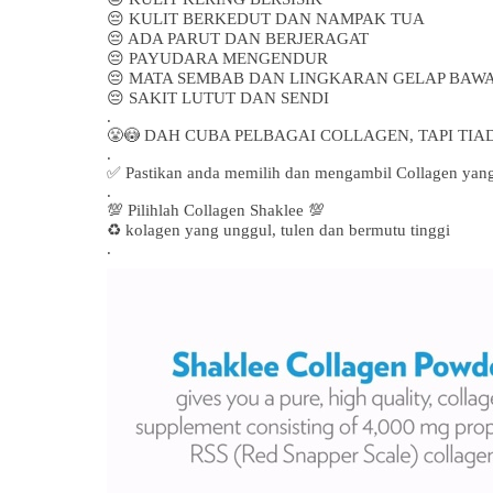
😔
KULIT BERKEDUT DAN NAMPAK TUA
😔
ADA PARUT DAN BERJERAGAT
😔
PAYUDARA MENGENDUR
😔
MATA SEMBAB DAN LINGKARAN GELAP BAW
😔
SAKIT LUTUT DAN SENDI
.
😤😳
DAH CUBA PELBAGAI COLLAGEN, TAPI TIA
.
✅
Pastikan anda memilih dan mengambil Collagen yang
.
💯
Pilihlah Collagen Shaklee
💯
♻️
kolagen yang unggul, tulen dan bermutu tinggi
.