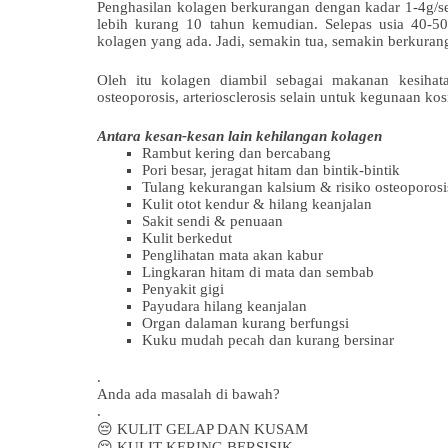
Penghasilan kolagen berkurangan dengan kadar 1-4g/se
lebih kurang 10 tahun kemudian. Selepas usia 40-50
kolagen yang ada. Jadi, semakin tua, semakin berkura
Oleh itu kolagen diambil sebagai makanan kesihatan 
osteoporosis, arteriosclerosis selain untuk kegunaan ko
Antara kesan-kesan lain kehilangan kolagen
Rambut kering dan bercabang
Pori besar, jeragat hitam dan bintik-bintik
Tulang kekurangan kalsium & risiko osteoporos
Kulit otot kendur & hilang keanjalan
Sakit sendi & penuaan
Kulit berkedut
Penglihatan mata akan kabur
Lingkaran hitam di mata dan sembab
Penyakit gigi
Payudara hilang keanjalan
Organ dalaman kurang berfungsi
Kuku mudah pecah dan kurang bersinar
.
Anda ada masalah di bawah?
.
😔
KULIT GELAP DAN KUSAM
😔
KULIT KERING BERSISIK