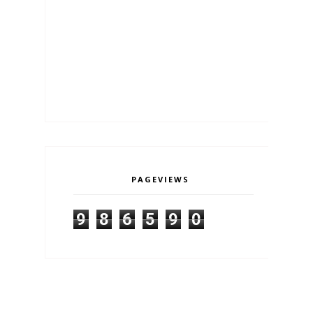
PAGEVIEWS
9
8
6
5
9
0