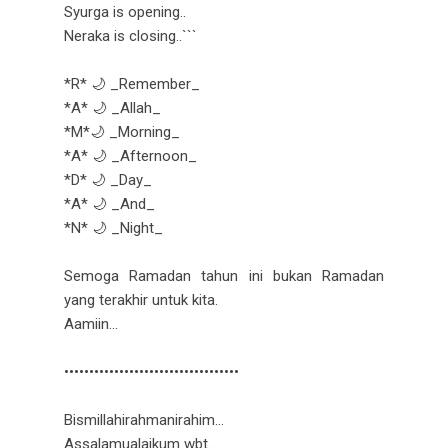
Syurga is opening..
Neraka is closing..```
*R* 🌙 _Remember_
*A* 🌙 _Allah_
*M*🌙 _Morning_
*A* 🌙 _Afternoon_
*D* 🌙 _Day_
*A* 🌙 _And_
*N* 🌙 _Night_
Semoga Ramadan tahun ini bukan Ramadan
yang terakhir untuk kita.
Aamiin...
•••••••••••••••••••••••••••••••••••
Bismillahirahmanirahim...
Assalamualaikum wbt...