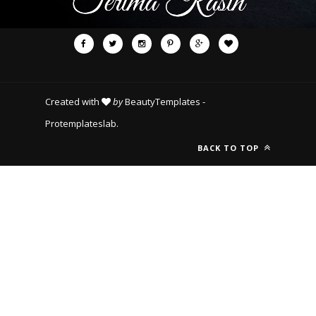
Created with
by
BeautyTemplates
-
Protemplateslab
.
BACK TO TOP