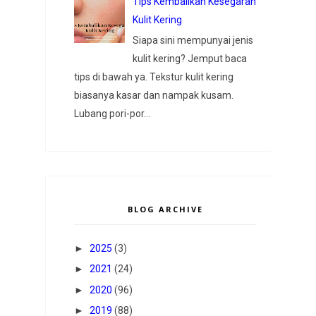
Tips Kembalikan Kesegaran
Kulit Kering
Siapa sini mempunyai jenis
kulit kering? Jemput baca
tips di bawah ya. Tekstur kulit kering
biasanya kasar dan nampak kusam.
Lubang pori-por...
BLOG ARCHIVE
►
2025
(3)
►
2021
(24)
►
2020
(96)
►
2019
(88)