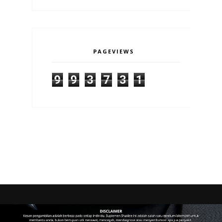
PAGEVIEWS
9
9
3
7
3
1