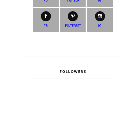
FB
TWITTER
IG
FB
PINTEREST
IG
FOLLOWERS