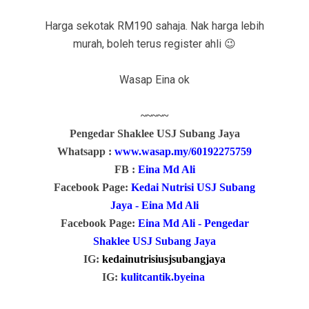
Harga sekotak RM190 sahaja. Nak harga lebih
murah, boleh terus register ahli
😉
Wasap Eina ok
~~~~~
Pengedar Shaklee USJ Subang Jaya
Whatsapp :
www.wasap.my/60192275759
FB :
Eina Md Ali
Facebook Page:
Kedai Nutrisi USJ Subang
Jaya - Eina Md Ali
Facebook Page:
Eina Md Ali - Pengedar
Shaklee USJ Subang Jaya
IG:
kedainutrisiusjsubangjaya
IG:
kulitcantik.byeina