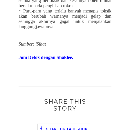
semua yang bertoksik dan kesannya boleh dilihat
berlaku pada penghisap rokok.
~ Paru-paru yang terlalu banyak menapis toksik
akan berubah warnanya menjadi gelap dan
sehingga akhirnya gagal untuk menjalankan
tanggungjawabnya.
Sumber: iSihat
Jom Detox dengan Shaklee.
SHARE THIS
STORY
SHARE ON FACEBOOK