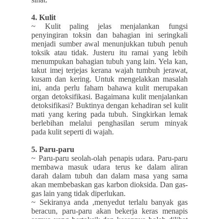
4. Kulit
~ Kulit paling jelas menjalankan fungsi
penyingiran toksin dan bahagian ini seringkali
menjadi sumber awal menunjukkan tubuh penuh
toksik atau tidak. Justeru itu ramai yang lebih
menumpukan bahagian tubuh yang lain. Yela kan,
takut imej terjejas kerana wajah tumbuh jerawat,
kusam dan kering. Untuk mengelakkan masalah
ini, anda perlu faham bahawa kulit merupakan
organ detoksifikasi. Bagaimana kulit menjalankan
detoksifikasi? Buktinya dengan kehadiran sel kulit
mati yang kering pada tubuh. Singkirkan lemak
berlebihan melalui penghasilan serum minyak
pada kulit seperti di wajah.
5. Paru-paru
~ Paru-paru seolah-olah penapis udara. Paru-paru
membawa masuk udara terus ke dalam aliran
darah dalam tubuh dan dalam masa yang sama
akan membebaskan gas karbon dioksida. Dan gas-
gas lain yang tidak diperlukan.
~ Sekiranya anda ,menyedut terlalu banyak gas
beracun, paru-paru akan bekerja keras menapis