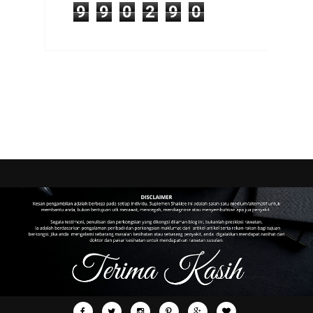
9
9
0
2
9
0