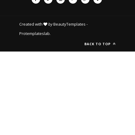
Created with
by
BeautyTemplates
-
Protemplateslab
.
BACK TO TOP