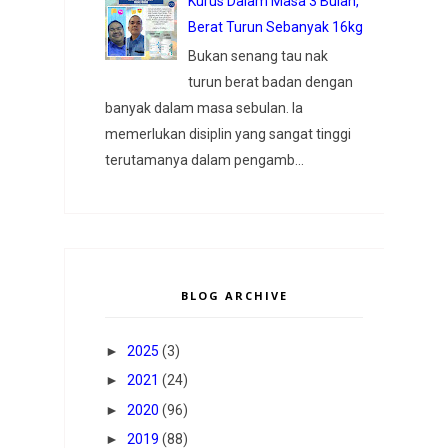
Kurus Dalam Masa 3 Bulan,
Berat Turun Sebanyak 16kg
Bukan senang tau nak
turun berat badan dengan
banyak dalam masa sebulan. Ia
memerlukan disiplin yang sangat tinggi
terutamanya dalam pengamb...
BLOG ARCHIVE
►
2025
(3)
►
2021
(24)
►
2020
(96)
►
2019
(88)