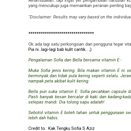
Alhamdulillah...tapi ingat yer..pengambilan haruslah
yang mencukupi juga memainkan peranan penting bagi
"Disclaimer: Results may vary based on the individua
********************************
Ok..ada lagi satu perkongsian dari pengguna tegar vita
Pia ni...lagi-lagi bab kulit cantik... ;)
Pengalaman Sofia dan Bella bersama vitamin E -
Muka Sofia jenis kering. Bila makan vitamin E ni 
berminyak dan tidak pula kering seperti selalu. Jera
nampak peta akibat kulit kering.
Bella pun suka vitamin E. Sofia pecahkan capsule 
Pasti banyak kesan bercalar di kaki dan kadang-kada
selepas mandi. Dia tolong sapu adalah!
Sebotol vitamin E boleh tahan untuk penggunaan se
lebih dah habis.
Credit to : Kak
Tengku Sofia S Aziz