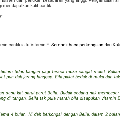
 konsisten dan perlukan kesabaran yang tinggi. Pengambilan air
 mendapatkan kulit cantik.
l"
min cantik iaitu Vitamin E.
Seronok baca perkongsian dari Kak
sebelum tidur, bangun pagi terasa muka sangat moist. Bukan
wat pun dah jarang hinggap. Bila pakai bedak di muka dah tak
dan sapu kat parut-parut Bella. Budak sedang nak membesar.
ng di tangan. Bella tak pula marah bila disapukan vitamin E
lama 4 bulan. Ni dah berkongsi dengan Bella, dalam 2 bulan