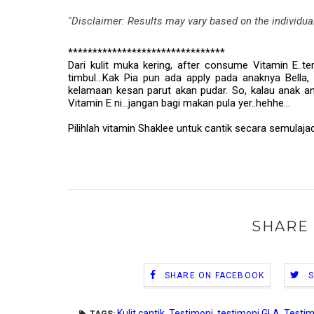
"Disclaimer: Results may vary based on the individua
********************************
Dari kulit muka kering, after consume Vitamin E..t
timbul...Kak Pia pun ada apply pada anaknya Bella
kelamaan kesan parut akan pudar. So, kalau anak and
Vitamin E ni...jangan bagi makan pula yer..hehhe...
Pilihlah vitamin Shaklee untuk cantik secara semulajadi
SHARE 
SHARE ON FACEBOOK
Kulit cantik
,
Testimoni
,
testimoni GLA
,
Testim
TAGS: