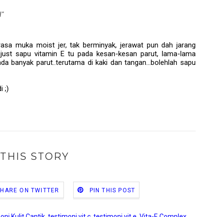
l"
erasa muka moist jer, tak berminyak, jerawat pun dah jarang
, just sapu vitamin E tu pada kesan-kesan parut, lama-lama
a banyak parut..terutama di kaki dan tangan...bolehlah sapu
 ;)
THIS STORY
SHARE ON TWITTER
PIN THIS POST
oni Kulit Cantik
,
testimoni vit c
,
testimoni vit e
,
Vita-E Complex
,