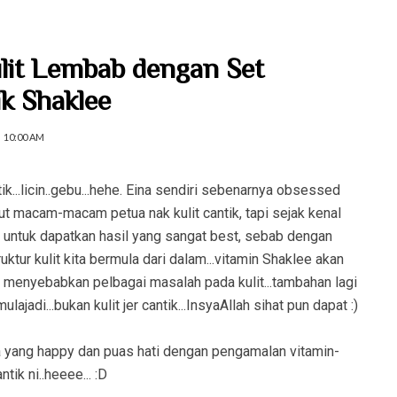
ulit Lembab dengan Set
k Shaklee
10:00 AM
k...licin..gebu...hehe. Eina sendiri sebenarnya obsessed
 ikut macam-macam petua nak kulit cantik, tapi sejak kenal
er untuk dapatkan hasil yang sangat best, sebab dengan
uktur kulit kita bermula dari dalam...vitamin Shaklee akan
g menyebabkan pelbagai masalah pada kulit...tambahan lagi
ajadi...bukan kulit jer cantik...InsyaAllah sihat pun dapat :)
 yang happy dan puas hati dengan pengamalan vitamin-
ntik ni..heeee... :D