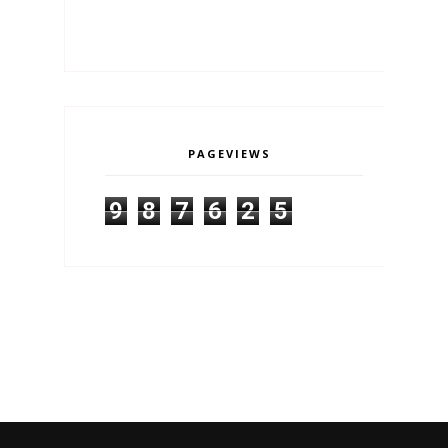
PAGEVIEWS
9
8
7
6
2
5