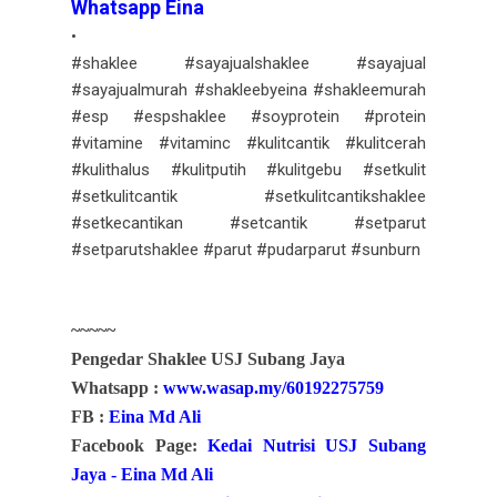
Whatsapp Eina
•
#shaklee #sayajualshaklee #sayajual
#sayajualmurah #shakleebyeina #shakleemurah
#esp #espshaklee #soyprotein #protein
#vitamine #vitaminc #kulitcantik #kulitcerah
#kulithalus #kulitputih #kulitgebu #setkulit
#setkulitcantik #setkulitcantikshaklee
#setkecantikan #setcantik #setparut
#setparutshaklee #parut #pudarparut #sunburn
~~~~~
Pengedar Shaklee USJ Subang Jaya
Whatsapp :
www.wasap.my/60192275759
FB :
Eina Md Ali
Facebook Page:
Kedai Nutrisi USJ Subang
Jaya - Eina Md Ali