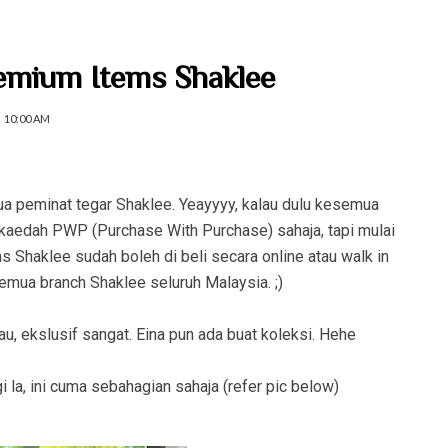
emium Items Shaklee
10:00 AM
a peminat tegar Shaklee. Yeayyyy, kalau dulu kesemua
kaedah PWP (Purchase With Purchase) sahaja, tapi mulai
Shaklee sudah boleh di beli secara online atau walk in
emua branch Shaklee seluruh Malaysia. ;)
, ekslusif sangat. Eina pun ada buat koleksi. Hehe
 la, ini cuma sebahagian sahaja (refer pic below)