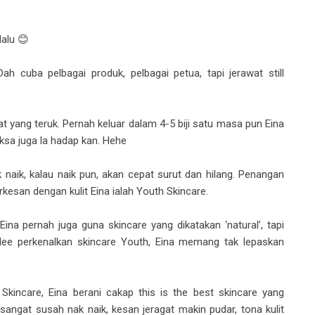
alu 😊
h cuba pelbagai produk, pelbagai petua, tapi jerawat still
at yang teruk. Pernah keluar dalam 4-5 biji satu masa pun Eina
paksa juga la hadap kan. Hehe
 naik, kalau naik pun, akan cepat surut dan hilang. Penangan
rkesan dengan kulit Eina ialah Youth Skincare.
ina pernah juga guna skincare yang dikatakan ‘natural’, tapi
aklee perkenalkan skincare Youth, Eina memang tak lepaskan
Skincare, Eina berani cakap this is the best skincare yang
t sangat susah nak naik, kesan jeragat makin pudar, tona kulit