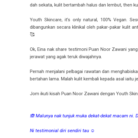
dah sekata, kulit bertambah halus dan lembut, then kul
Youth Skincare, it’s only natural, 100% Vegan. Sesu
dibangunkan secara klinikal oleh pakar-pakar kulit an
🥰
Ok, Eina nak share testimoni Puan Noor Zawani yan
jerawat yang agak teruk diwajahnya.
Pernah menjalani pelbagai rawatan dan menghabiskan r
bertahan lama. Malah kulit kembali kepada asal iaitu j
Jom ikuti kisah Puan Noor Zawani dengan Youth Skin
🙈 Malunya nak tunjuk muka dekat-dekat macam ni. Da
Ni testimonial diri sendiri tau ☺️