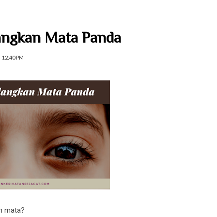
angkan Mata Panda
12:40 PM
ah mata?