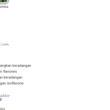
angkan keradangan
n flavones
n keradangan
an isoflavone