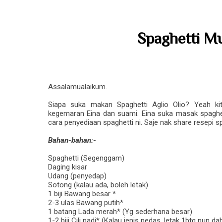
Spaghetti M
Assalamualaikum.
Siapa suka makan Spaghetti Aglio Olio? Yeah ki
kegemaran Eina dan suami. Eina suka masak spaghett
cara penyediaan spaghetti ni. Saje nak share resepi 
Bahan-bahan:-
Spaghetti (Segenggam)
Daging kisar
Udang (penyedap)
Sotong (kalau ada, boleh letak)
1 biji Bawang besar *
2-3 ulas Bawang putih*
1 batang Lada merah* (Yg sederhana besar)
1-2 biji Cili padi* (Kalau jenis pedas, letak 1btg pun d