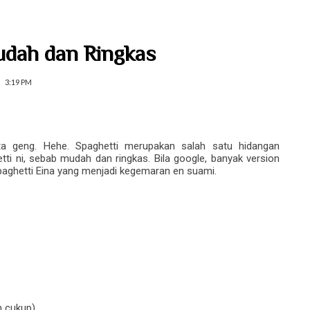
udah dan Ringkas
3:19 PM
ta geng. Hehe. Spaghetti merupakan salah satu hidangan
i ni, sebab mudah dan ringkas. Bila google, banyak version
spaghetti Eina yang menjadi kegemaran en suami.
ah cukup)