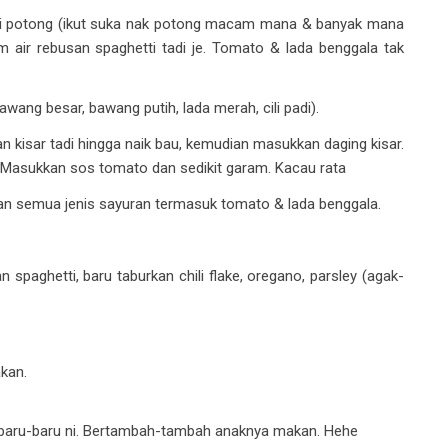
 di potong (ikut suka nak potong macam mana & banyak mana
am air rebusan spaghetti tadi je. Tomato & lada benggala tak
ang besar, bawang putih, lada merah, cili padi).
 kisar tadi hingga naik bau, kemudian masukkan daging kisar.
. Masukkan sos tomato dan sedikit garam. Kacau rata
 semua jenis sayuran termasuk tomato & lada benggala.
paghetti, baru taburkan chili flake, oregano, parsley (agak-
akan.
 baru-baru ni. Bertambah-tambah anaknya makan. Hehe