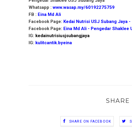
Pengedar Shaklee USJ Subang Jaya
Whatsapp :
www.wasap.my/60192275759
FB :
Eina Md Ali
Facebook Page:
Kedai Nutrisi USJ Subang Jaya - 
Facebook Page:
Eina Md Ali - Pengedar Shaklee
IG:
kedainutrisiusjsubangjaya
IG:
kulitcantik.byeina
SHARE 
SHARE ON FACEBOOK