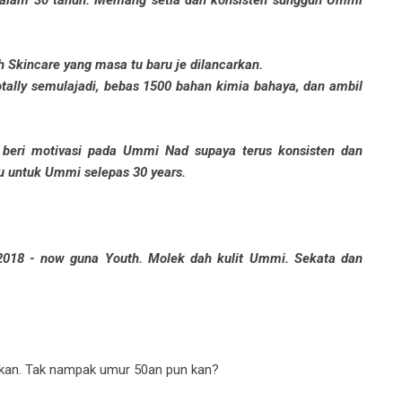
h dalam 30 tahun. Memang setia dan konsisten sungguh Ummi
 Skincare yang masa tu baru je dilancarkan.
tally semulajadi, bebas 1500 bahan kimia bahaya, dan ambil
 beri motivasi pada Ummi Nad supaya terus konsisten dan
ru untuk Ummi selepas 30 years.
2018 - now guna Youth. Molek dah kulit Ummi. Sekata dan
 kan. Tak nampak umur 50an pun kan?