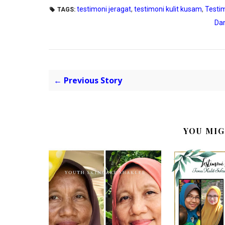
testimoni jeragat
,
testimoni kulit kusam
,
Testi
TAGS:
Dan
← Previous Story
YOU MIG