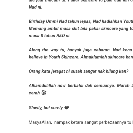
dia jadi macam tu. Pakai skincare tu pula ada la
Nad ni.
Birthday Ummi Nad tahun lepas, Nad hadiahkan Youth
Memang ambil masa skit bila pakai skincare yang to
masa 8 tahun R&D ni.
Along the way tu, banyak juga cabaran. Nad kena
believe in Youth Skincare. Almaklumlah skincare ba
Orang kata jeragat ni susah sangat nak hilang kan?
Alhamdulillah now berbaloi dah semuanya. March 
🥰
cerah
❤️
Slowly, but surely
MasyaAllah, nampak ketara sangat perbezaannya tu