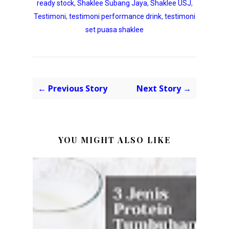
ready stock
,
Shaklee Subang Jaya
,
Shaklee USJ
,
Testimoni
,
testimoni performance drink
,
testimoni
set puasa shaklee
← Previous Story
Next Story →
YOU MIGHT ALSO LIKE