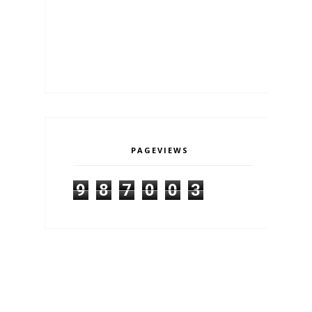
PAGEVIEWS
9
8
7
0
0
3