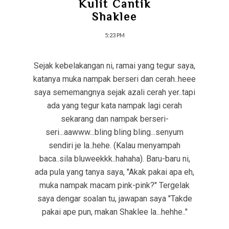
Kulit Cantik
Shaklee
5:23 PM
Sejak kebelakangan ni, ramai yang tegur saya,
katanya muka nampak berseri dan cerah..heee
saya sememangnya sejak azali cerah yer..tapi
ada yang tegur kata nampak lagi cerah
sekarang dan nampak berseri-
seri...aawww...bling bling bling...senyum
sendiri je la..hehe. (Kalau menyampah
baca..sila bluweekkk..hahaha). Baru-baru ni,
ada pula yang tanya saya, "Akak pakai apa eh,
muka nampak macam pink-pink?" Tergelak
saya dengar soalan tu, jawapan saya "Takde
pakai ape pun, makan Shaklee la...hehhe.."