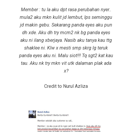
Member : tu la aku dpt rasa perubahan nyer..
mula2 aku mkn kulit jd lembut, lps seminggu
jd makin gebu. Sekarang panda eyes aku pun
dh xde. Aku dh try mcm2 nk bg panda eyes
aku ni ilang xberjaya. Nasib aku tanya kau ttg
shaklee ni. Klw x mesti smp skrg lg teruk
panda eyes aku ni. Malu siot!!! Tq sgt2 kat kau
tau. Aku nk try mkn vit utk dalaman plak ada
x?
Credit to Nurul Azliza