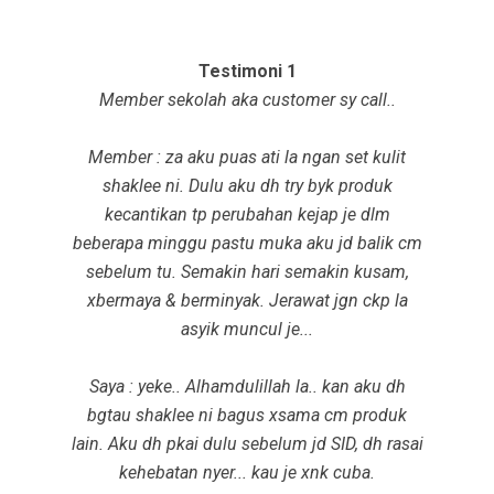
Testimoni 1
Member sekolah aka customer sy call..
Member : za aku puas ati la ngan set kulit
shaklee ni. Dulu aku dh try byk produk
kecantikan tp perubahan kejap je dlm
beberapa minggu pastu muka aku jd balik cm
sebelum tu. Semakin hari semakin kusam,
xbermaya & berminyak. Jerawat jgn ckp la
asyik muncul je...
Saya : yeke.. Alhamdulillah la.. kan aku dh
bgtau shaklee ni bagus xsama cm produk
lain. Aku dh pkai dulu sebelum jd SID, dh rasai
kehebatan nyer... kau je xnk cuba.