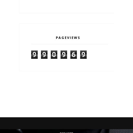
PAGEVIEWS
9
9
0
9
6
9