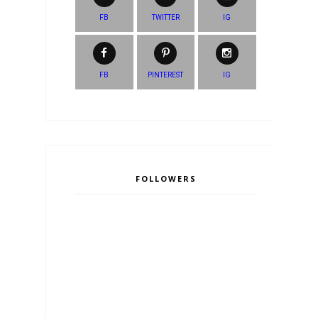
FB
TWITTER
IG
FB
PINTEREST
IG
FOLLOWERS