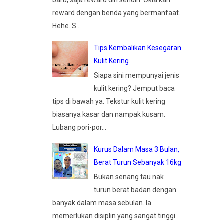
baru, saja reward diri sendiri. Okla kan
reward dengan benda yang bermanfaat.
Hehe. S...
Tips Kembalikan Kesegaran
Kulit Kering
Siapa sini mempunyai jenis
kulit kering? Jemput baca
tips di bawah ya. Tekstur kulit kering
biasanya kasar dan nampak kusam.
Lubang pori-por...
Kurus Dalam Masa 3 Bulan,
Berat Turun Sebanyak 16kg
Bukan senang tau nak
turun berat badan dengan
banyak dalam masa sebulan. Ia
memerlukan disiplin yang sangat tinggi