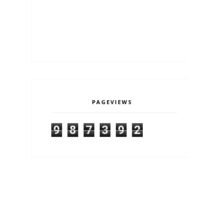
PAGEVIEWS
9
8
7
3
9
2