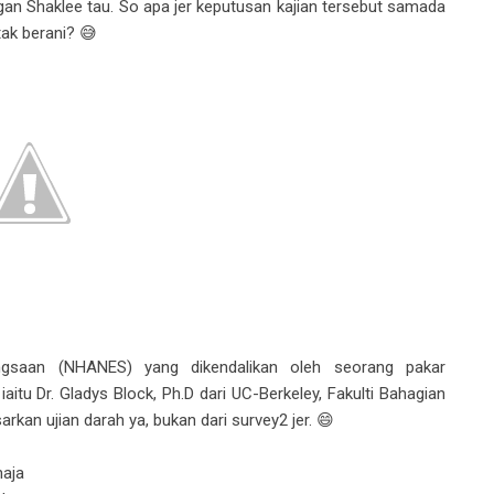
gan Shaklee tau. So apa jer keputusan kajian tersebut samada
tak berani? 😅
ngsaan (NHANES) yang dikendalikan oleh seorang pakar
iaitu Dr. Gladys Block, Ph.D dari UC-Berkeley, Fakulti Bahagian
kan ujian darah ya, bukan dari survey2 jer. 😄
haja