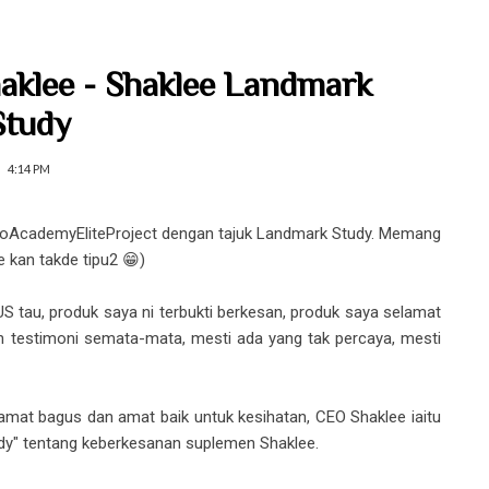
haklee - Shaklee Landmark
Study
4:14 PM
roAcademyEliteProject dengan tajuk Landmark Study. Memang
e kan takde tipu2 😁)
S tau, produk saya ni terbukti berkesan, produk saya selamat
an testimoni semata-mata, mesti ada yang tak percaya, mesti
amat bagus dan amat baik untuk kesihatan, CEO Shaklee iaitu
dy" tentang keberkesanan suplemen Shaklee.