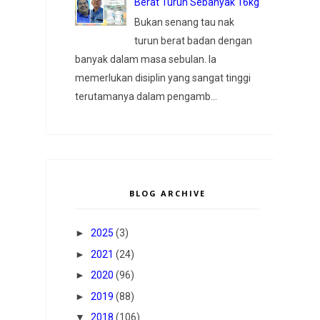
Berat Turun Sebanyak 16kg
Bukan senang tau nak
turun berat badan dengan
banyak dalam masa sebulan. Ia
memerlukan disiplin yang sangat tinggi
terutamanya dalam pengamb...
BLOG ARCHIVE
►
2025
(3)
►
2021
(24)
►
2020
(96)
►
2019
(88)
▼
2018
(106)