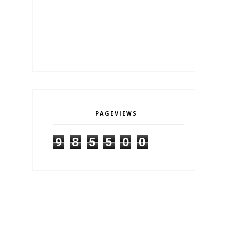
PAGEVIEWS
9
8
5
5
0
0