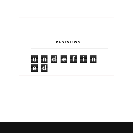
PAGEVIEWS
u
n
d
e
f
i
n
e
d