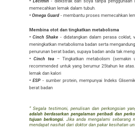
• Lecithin
- diekstrak dari soya tanpa penggunaan
memecahkan lemak dalam tubuh.
• Omega Guard
- membantu proses memecahkan lem
Membina otot dan tingkatkan metabolisma
• Cinch Shake
- didatangkan dalam perasa coklat, v
meningkatkan metabolisma badan serta mengandung
penurunan berat badan, supaya badan anda tak mengge
• Cinch tea
– Tingkatkan metabolism (semakin um
recommended untuk yang berumur 25tahun ke atas. 
lemak dan kalori
• ESP
- sumber protein, mempunyai Indeks Glisem
berat badan
“ Segala testimoni, penulisan dan perkongsian yan
adalah berdasarkan pengalaman peribadi dan perkon
tujuan berkongsi.
Jika anda mengalami sebarang ma
mendapat nasihat dari doktor dan pakar kesihatan u