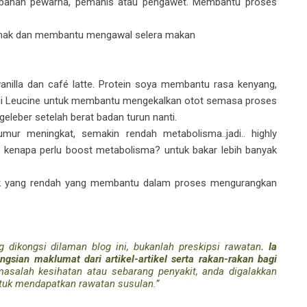
 bahan pewarna, pemanis atau pengawet. Membantu proses
ak dan membantu mengawal selera makan
anilla dan café latte. Protein soya membantu rasa kenyang,
i Leucine untuk membantu mengekalkan otot semasa proses
leber setelah berat badan turun nanti.
ur meningkat, semakin rendah metabolisma..jadi.. highly
kenapa perlu boost metabolisma? untuk bakar lebih banyak
ik yang rendah yang membantu dalam proses mengurangkan
g dikongsi dilaman blog ini, bukanlah preskipsi rawatan
. Ia
gsian maklumat dari artikel-artikel serta rakan-rakan bagi
salah kesihatan atau sebarang penyakit, anda digalakkan
ntuk mendapatkan rawatan susulan.”