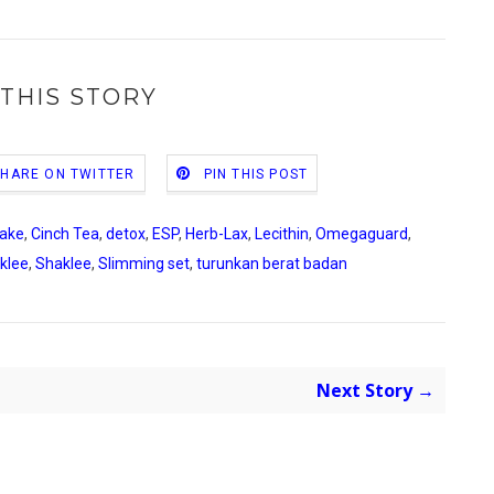
THIS STORY
SHARE ON TWITTER
PIN THIS POST
hake
,
Cinch Tea
,
detox
,
ESP
,
Herb-Lax
,
Lecithin
,
Omegaguard
,
klee
,
Shaklee
,
Slimming set
,
turunkan berat badan
Next Story →