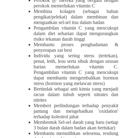
Perokok @ mereka yang bergaul dengan
perokok memerlukan vitamin C
Membina kolagen (sebagai bahan
pengikat/pelekat) dalam membinan dan
menguatkan sel-sel tisu dalam badan
Pengambilan vitamin C yang mencukupi
dalam diet seharian dapat mengurangkan
risiko tekanan darah tinggi
Membantu proses penghadaman &
penyerapan zat besi
Individu yang sering stress (tertekan),
penat, letih, lesu serta sibuk dengan urusan
harian memerlukan vitamin C.
Pengambilan vitamin C yang mencukupi
dapat membantu mengembalikan hormon
stress (hormon yang melawan stress)
Bertindak sebagai anti kimia yang menjadi
racun dalam tubuh seperti nitrates dan
nitrites
Memberi perlindungan terhadap penyakit
jantung dan mengehadkan 'oxidation'
terhadap kolestrol jahat
Membentuk Sel-sel darah yang baru (setiap
3 bulan darah dalam badan akan bertukar)
Membantu memulihkan selesema, resdung