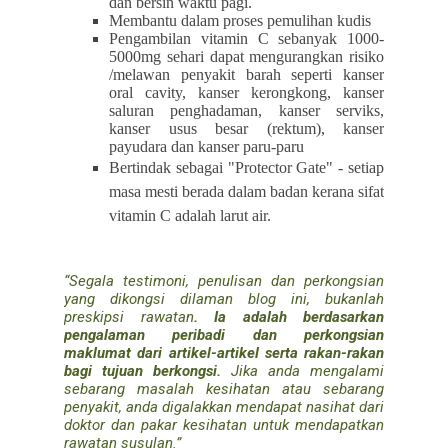
dan bersin waktu pagi.
Membantu dalam proses pemulihan kudis
Pengambilan vitamin C sebanyak 1000-
5000mg sehari dapat mengurangkan risiko
/melawan penyakit barah seperti kanser
oral cavity, kanser kerongkong, kanser
saluran penghadaman, kanser serviks,
kanser usus besar (rektum), kanser
payudara dan kanser paru-paru
Bertindak sebagai "Protector Gate" - setiap
masa mesti berada dalam badan kerana sifat
vitamin C adalah larut air.
“Segala testimoni, penulisan dan perkongsian
yang dikongsi dilaman blog ini, bukanlah
preskipsi rawatan
. Ia adalah berdasarkan
pengalaman peribadi dan perkongsian
maklumat dari artikel-artikel serta rakan-rakan
bagi tujuan berkongsi.
Jika anda mengalami
sebarang masalah kesihatan atau sebarang
penyakit, anda digalakkan mendapat nasihat dari
doktor dan pakar kesihatan untuk mendapatkan
rawatan susulan.”