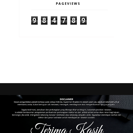
PAGEVIEWS
9
8
4
7
8
9