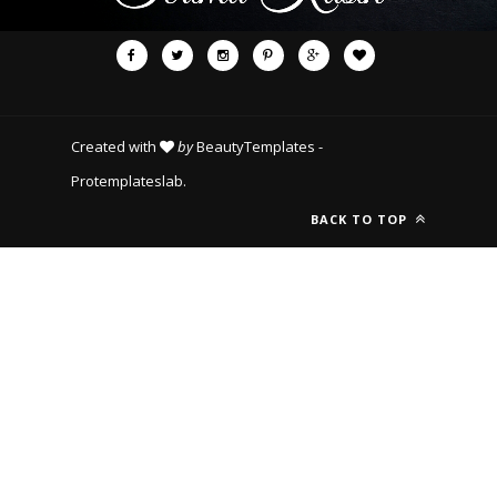
Created with
by
BeautyTemplates
-
Protemplateslab
.
BACK TO TOP