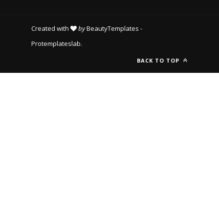
Created with
by
BeautyTemplates
-
Protemplateslab
.
BACK TO TOP