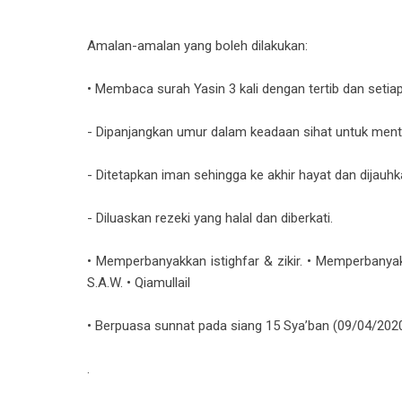
Amalan-amalan yang boleh dilakukan:
• Membaca surah Yasin 3 kali dengan tertib dan seti
- Dipanjangkan umur dalam keadaan sihat untuk menta
- Ditetapkan iman sehingga ke akhir hayat dan dijauhk
- Diluaskan rezeki yang halal dan diberkati.
• Memperbanyakkan istighfar & zikir. • Memperbanya
S.A.W. • Qiamullail
• Berpuasa sunnat pada siang 15 Sya’ban (09/04/202
.