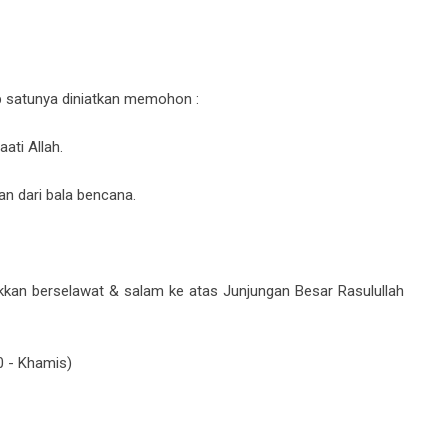
ap satunya diniatkan memohon :
ati Allah.
an dari bala bencana.
kkan berselawat & salam ke atas Junjungan Besar Rasulullah
0 - Khamis)