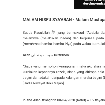
MALAM NISFU SYA’ABAN - Malam Mustaja
Sabda Rasulullah ﷺ yang bermaksud: “Apabila tiba pada malam Nisfu Sya'ban maka berjagalah kamu pada
malamnya (melakukan ibadah) dan berpuasa pada siangnya ke
(merahmati hamba-hamba-Nya) pada waktu itu mulai t
Allah سبحانه و تعالى berfirman:
“Siapa yang memohon keampunan maka aku akan me
kurniakan kepadanya rezeki, siapa yang ditimpa ba
begini dan adakah daripada kalangan mereka begini (b
[Hadis Riwayat Ibnu Majah]
In sha Allah #maghrib 08/04/2020 (Rabu) = 15 #syab