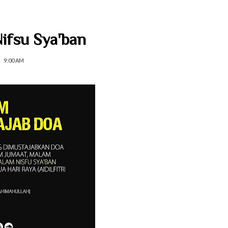
ifsu Sya'ban
9:00 AM