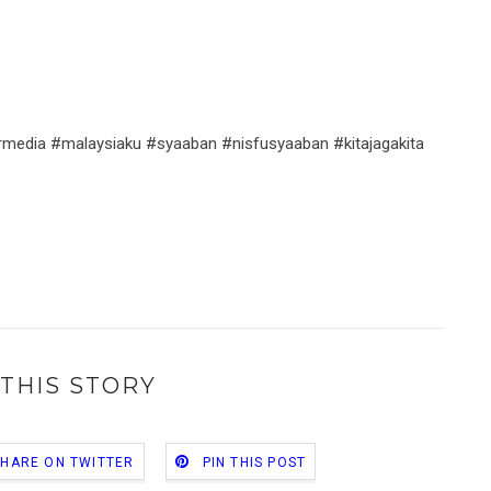
edia #malaysiaku #syaaban #nisfusyaaban #kitajagakita
THIS STORY
SHARE ON TWITTER
PIN THIS POST