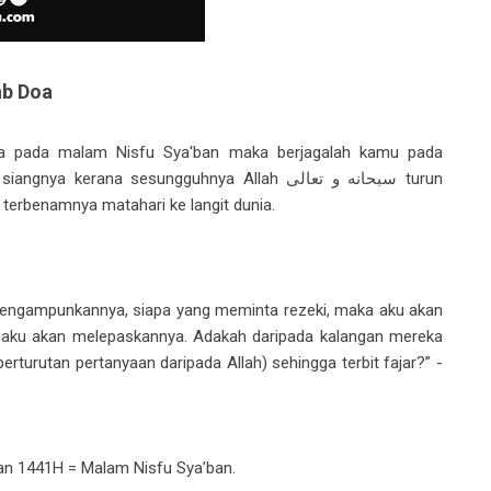
b Doa
rana sesungguhnya Allah سبحانه و تعالى turun
erbenamnya matahari ke langit dunia.
ngampunkannya, siapa yang meminta rezeki, maka aku akan
la aku akan melepaskannya. Adakah daripada kalangan mereka
erturutan pertanyaan daripada Allah) sehingga terbit fajar?” -
an 1441H = Malam Nisfu Sya’ban.