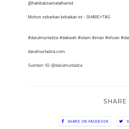
@habibalizaenalalhamid
Mohon sebarkan kebaikan ini - SHARE+TAG
#darulmurtadza #dakwah #islam #iman #ehsan #darm
darulmurtadza.com
.
Sumber: IG @darulmurtadza
SHARE 
SHARE ON FACEBOOK