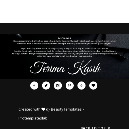
Created with
by
BeautyTemplates
-
Protemplateslab
.
BACK TO TOP