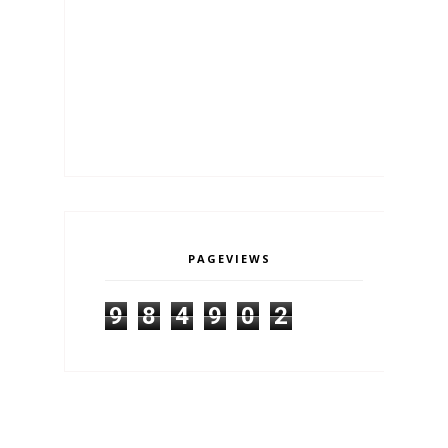
PAGEVIEWS
9
8
4
9
0
2