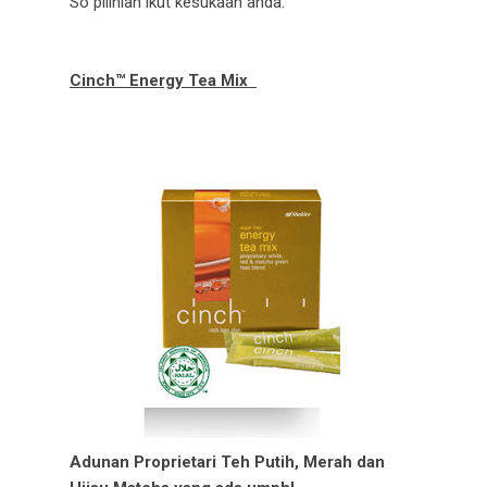
So pilihlah ikut kesukaan anda.
Cinch™ Energy Tea Mix
Adunan Proprietari Teh Putih, Merah dan