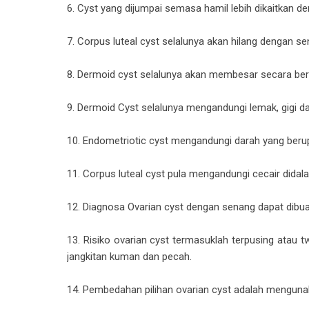
6. Cyst yang dijumpai semasa hamil lebih dikaitkan d
7. Corpus luteal cyst selalunya akan hilang dengan se
8. Dermoid cyst selalunya akan membesar secara bera
9. Dermoid Cyst selalunya mengandungi lemak, gigi d
10. Endometriotic cyst mengandungi darah yang berupa
11. Corpus luteal cyst pula mengandungi cecair didal
12. Diagnosa Ovarian cyst dengan senang dapat dibuat
13. Risiko ovarian cyst termasuklah terpusing atau 
jangkitan kuman dan pecah.
14. Pembedahan pilihan ovarian cyst adalah mengu