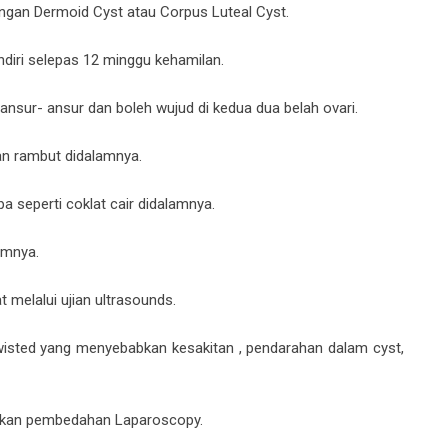
engan Dermoid Cyst atau Corpus Luteal Cyst.
ndiri selepas 12 minggu kehamilan.
nsur- ansur dan boleh wujud di kedua dua belah ovari.
an rambut didalamnya.
 seperti coklat cair didalamnya.
amnya.
 melalui ujian ultrasounds.
twisted yang menyebabkan kesakitan , pendarahan dalam cyst,
nakan pembedahan Laparoscopy.