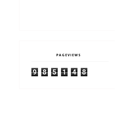
PAGEVIEWS
9
8
5
1
4
8