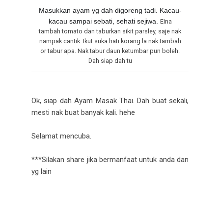
Masukkan ayam yg dah digoreng tadi. Kacau-
kacau sampai sebati, sehati sejiwa.
Eina
tambah tomato dan taburkan sikit parsley, saje nak
nampak cantik. Ikut suka hati korang la nak tambah
or tabur apa. Nak tabur daun ketumbar pun boleh.
Dah siap dah tu
Ok, siap dah Ayam Masak Thai. Dah buat sekali,
mesti nak buat banyak kali. hehe
Selamat mencuba.
***Silakan share jika bermanfaat untuk anda dan
yg lain